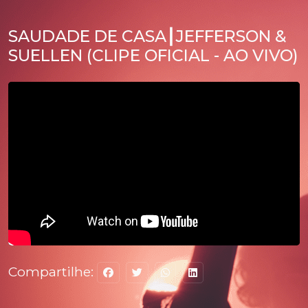
SAUDADE DE CASA┃JEFFERSON &
SUELLEN (CLIPE OFICIAL - AO VIVO)
Compartilhe: